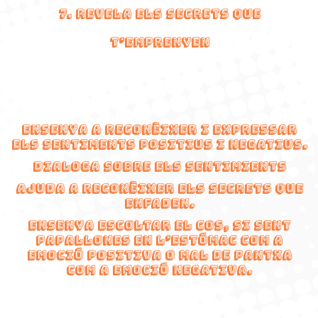
7. Revela ELS secrets que
t’eMPRENYEN
Ensenya a reconèixer i expressar
els sentiments positius i negatius.
Dialoga sobre els sentimients
Ajuda a reconèixer els secrets que
enfaden.
Ensenya escoltar el cos, si sent
papallones en l’estómac com a
emoció positiva o mal de pantxa
com a emoció negativa.