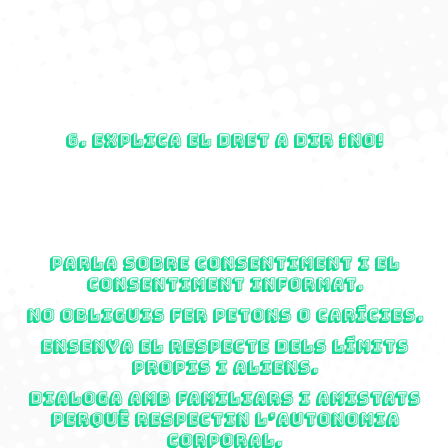
6. Explica el dret a dir ¡NO!
Parla sobre consentiment i el
consentiment informat.
No obliguis fer petons o carícies.
Ensenya el respecte dels límits
propis i aliens.
Dialoga amb familiars i amistats
perquè respectin l’autonomia
corporal.