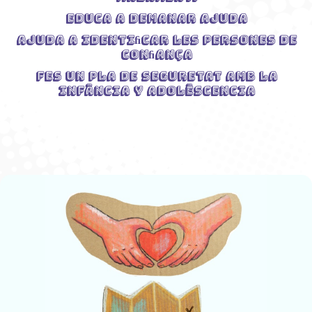
Educa a demanar ajuda
Ajuda a identiﬁcar les persones de
conﬁança
Fes un pla de seguretat amb la
infància y adolèscencia