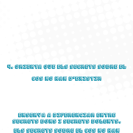
4. Orienta que els secrets sobre el
cos no han d'existir
Ensenya a diferenciar entre
secrets bons i secrets dolents.
Els secrets sobre el cos no han