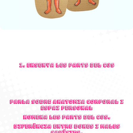
1. Ensenya les parts del cos
Parla sobre anatomia corporal i
espai personal
Nomena les parts del cos.
Diferència entre bones i males
carícies.