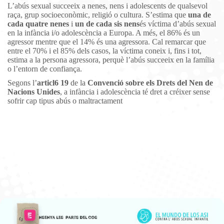
L’abús sexual succeeix a nenes, nens i adolescents de qualsevol
raça, grup socioeconòmic, religió o cultura. S’estima que
una de
cada quatre nenes
i
un de cada sis nens
és víctima d’abús sexual
en la infància i/o adolescència a Europa. A més, el 86% és un
agressor mentre que el 14% és una agressora. Cal remarcar que
entre el 70% i el 85% dels casos, la víctima coneix i, fins i tot,
estima a la persona agressora, perquè l’abús succeeix en la família
o l’entorn de confiança.
Segons l’
articl6 19
de la
Convenció sobre els Drets del Nen de
Nacions Unides
, a infància i adolescència té dret a créixer sense
sofrir cap tipus abús o maltractament