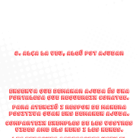
8. Alça la veu, algú pot ajudar
Ensenya que demanar ajuda és una
fortalesa que requereix coratge.
Para atenció i respon de manera
positiva quan ens demanen ajuda.
Comparteix exemples de les vostres
vides amb els nens i les nenes.