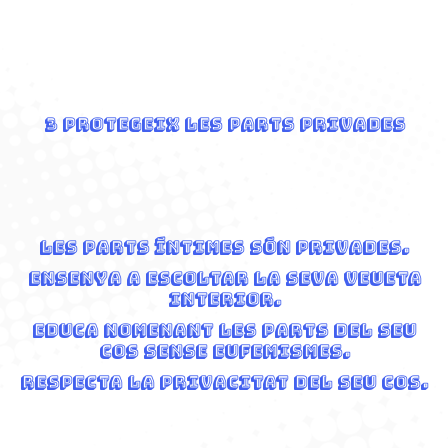
3 Protegeix les parts privades
Les parts íntimes són privades.
Ensenya a escoltar la seva veueta
interior.
Educa nomenant les parts del seu
cos sense eufemismes.
Respecta la privacitat del seu cos.