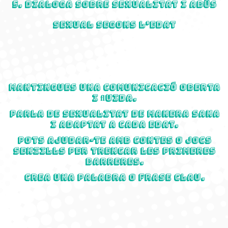
5. Dialoga sobre sexualitat i abús
sexual segons l'edat
Mantingues una comunicació oberta
i ﬂuida.
Parla de sexualitat de manera sana
i adaptat a cada edat.
Pots ajudar-te amb contes o jocs
senzills per trencar les primeres
barreres.
Crea una palabra o frase clau.