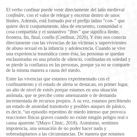
El verbo confinar puede venir directamente del latín medieval
confināre
, con el valor de relegar y encerrar dentro de unos
límites. Además, está formado por el prefijo latino “
con-”
que
quiere decir conjuntamente, idea de encuentro, comunidad o
cosa compartida y el sustantivo
“finis”
que significa límite,
frontera, fin, final, confín (Confinar, 2020). Y ésto nos conecta
directamente con las vivencias de las víctimas y supervivientes
de abuso sexual en la infancia y adolescencia. Cuando se vive
una experiencia traumática como ésta, las personas se quedan
enclaustradas en una prisión de silencio, confinadas en soledad y
se pierde la confianza en las personas, porque ya no se comparte
de la misma manera a causa del miedo.
Entre las vivencias que estamos experimentado con el
confinamiento y el estado de alerta se destacan, en primer lugar,
un alto de nivel de estrés porque estamos en una situación
anómala, que se percibe como amenazante o de demanda
incrementada de recursos propios. A su vez, estamos percibiendo
un estado de ansiedad transitorio y posibles ataques de pánico,
es decir, “un episodio repentino de miedo intenso que provoca
reacciones físicas graves cuando no existe ningún peligro real o
causa aparente.”(Mayo Clinic, 2018). Asimismo, sentimos
impotencia, una sensación de no poder hacer nada y
sobreadaptarnos a las circunstancias. De manera que notamos