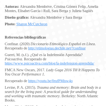
Autoras:
Alexandra Membrive, Cristina Gómez Felip, Amelia
Montes, Elisabet Garcia i Rull, Sara Berga y Julieta Sagüés
Diseño gráfico:
Alexandra Membrive y Sara Berga
Photo:
Sharon McCutcheon
Referencias bibliográficas
Confinar. (2020)
Diccionario Etimológico Español en Línea
.
Recuperado de
http://etimologias.dechile.net/?confinar
Guerri, M. (s.f.). ¿Qué es la Indefensión Aprendida?
Psicoactiva.
Recuperado de
https://www.psicoactiva.com/blog/la-indefension-aprendida/
FMCA New Oscars, 2017.
Lady Gaga 2016 Till It Happens To
You Oscar Performance 1.
Recuperado de
https://youtu.be/0rufPMisw4o
Levine, P. A. (2015).
Trauma and memory: Brain and body in a
search for the living past: A practical guide for understanding
and working with traumatic memory
. Berkeley: North Atlantic
Books.