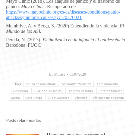
Mayo Clinic (2018). Los ataques de pánico y el trastorno de
pánico.
Mayo Clinic
. Recuperado de
https://www.mayoclinic.org/es-es/diseases-conditions/panic-
attacks/symptoms-causes/syc-20376021
Membrive, A. y Berga, S. (2020) Entendiendo la violencia.
El
Mundo de los ASI.
Pereda, N. (2013).
Victimització en la infància i l’adolescència.
Barcelona: FUOC
By
Montse
03/04/2020
Tags:
Abuso sexual infantil
Alexandra Membrive
confinamiento
Detección
El Mundo de los ASI
entorno cercano
Entorno familiar
Miedo
Sara Berga
Supervivientes
Víctimas
Víctimas de segunda
Posts relacionados
¡Hermana, nosotras te creemos!