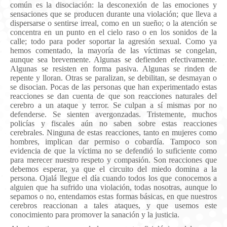
común es la disociación: la desconexión de las emociones y
sensaciones que se producen durante una violación; que lleva a
dispersarse o sentirse irreal, como en un sueño; o la atención se
concentra en un punto en el cielo raso o en los sonidos de la
calle; todo para poder soportar la agresión sexual. Como ya
hemos comentado, la mayoría de las víctimas se congelan,
aunque sea brevemente. Algunas se defienden efectivamente.
Algunas se resisten en forma pasiva. Algunas se rinden de
repente y lloran. Otras se paralizan, se debilitan, se desmayan o
se disocian. Pocas de las personas que han experimentado estas
reacciones se dan cuenta de que son reacciones naturales del
cerebro a un ataque y terror. Se culpan a sí mismas por no
defenderse. Se sienten avergonzadas. Tristemente, muchos
policías y fiscales aún no saben sobre estas reacciones
cerebrales. Ninguna de estas reacciones, tanto en mujeres como
hombres, implican dar permiso o cobardía. Tampoco son
evidencia de que la víctima no se defendió lo suficiente como
para merecer nuestro respeto y compasión. Son reacciones que
debemos esperar, ya que el circuito del miedo domina a la
persona. Ojalá llegue el día cuando todos los que conocemos a
alguien que ha sufrido una violación, todas nosotras, aunque lo
sepamos o no, entendamos estas formas básicas, en que nuestros
cerebros reaccionan a tales ataques, y que usemos este
conocimiento para promover la sanación y la justicia.