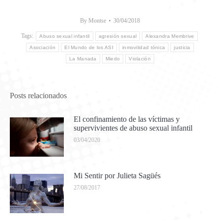
By
Montse
30/04/2018
Tags:
Abuso sexual infantil
agresión sexual
Alexandra Membrive
Asociación
El Mundo de los ASI
inmovilidad tónica
justicia
La Manada
Miedo
Violación
Posts relacionados
El confinamiento de las víctimas y
supervivientes de abuso sexual infantil
03/04/2020
Mi Sentir por Julieta Sagüés
27/08/2017