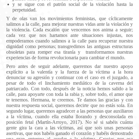
y se sigue con el patrón social de la violación hasta la
perpetuidad.
Y de olas van los movimientos feministas, que cíclicamente
salimos a la calle, para mejorar nuestras vidas ante la violación y
la violencia. Cada escalón que vencemos nos anima a seguir;
cada vez que nos hartamos ante situaciones injustas, nos
empoderamos cuando salimos a la calle para recuperar nuestra
dignidad como personas; transgredimos las antiguas estructuras
obsoletas para romper esa tiranía y transformamos nuestras
experiencias de forma revolucionaria para cambiar el mundo.
Pero antes de seguir adelante, queremos dar nuestro apoyo
explícito a la valentía y la fuerza de la víctima a la hora
denunciar su agresión y continuar con el caso en el juzgado, a
pesar de todo el linchamiento mediático de la caverna del
patriarcado. Con todo, después de la noticia hemos salido a la
calle, para apoyarte con toda la rabia y, sobre todo, el amor que
te tenemos. Hermana, te creemos. Te damos las gracias y con
nuestra respuesta social, queremos decirte que no estás sola. En
segundo lugar, queremos agradecer a las personas que auxiliaron
a la víctima, cuando ella estaba llorando y desconsolada en
posición fetal (
Martín-Arroyo, 2017)
. No sé si sabéis cuánta
gente gira la cara a las víctimas, así que sois unas personas
asertivas, que nos habéis ganado el corazón y habéis demostrado
una gran entereza al ayudar a la víctima. Gracias por esa