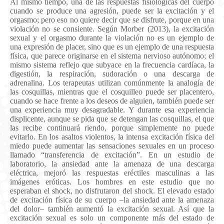
Al mismo tiempo, una de las respuestas fisiológicas del cuerpo
cuando se produce una agresión, puede ser la excitación y el
orgasmo; pero eso no quiere decir que se disfrute, porque en una
violación no se consiente. Según Morber (2013), la excitación
sexual y el orgasmo durante la violación no es un ejemplo de
una expresión de placer, sino que es un ejemplo de una respuesta
física, que parece originarse en el sistema nervioso autónomo; el
mismo sistema reflejo que subyace en la frecuencia cardíaca, la
digestión, la respiración, sudoración o una descarga de
adrenalina. Los terapeutas utilizan comúnmente la analogía de
las cosquillas, mientras que el cosquilleo puede ser placentero,
cuando se hace frente a los deseos de alguien, también puede ser
una experiencia muy desagradable.
Y durante esa experiencia
displicente, aunque se pida que se detengan las cosquillas, el que
las recibe continuará riendo, porque simplemente no puede
evitarlo. En los asaltos violentos, la intensa excitación física del
miedo puede aumentar las sensaciones sexuales en un proceso
llamado “transferencia de excitación”. En un estudio de
laboratorio, la ansiedad ante la amenaza de una descarga
eléctrica, mejoró las respuestas eréctiles masculinas a las
imágenes eróticas. Los hombres en este estudio que no
esperaban el shock, no disfrutaron del shock. El elevado estado
de excitación física de su cuerpo –la ansiedad ante la amenaza
del dolor– también aumentó la excitación sexual. Así que la
excitación sexual es solo un componente más del estado de