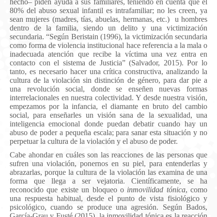
hecho– piden ayuda a sus familiares, teniendo en cuenta que el
80% del abuso sexual infantil es intrafamiliar; no les creen, ya
sean mujeres (madres, tías, abuelas, hermanas, etc.) u hombres
dentro de la familia, siendo un delito y una victimización
secundaria. “Según Beristain (1996), la victimización secundaria
como forma de violencia institucional hace referencia a la mala o
inadecuada atención que recibe la víctima una vez entra en
contacto con el sistema de Justicia” (Salvador, 2015).
Por lo
tanto, es necesario hacer una crítica constructiva, analizando la
cultura de la violación sin distinción de género, para dar pie a
una revolución social, donde se enseñen nuevas formas
interrelacionales en nuestra colectividad. Y desde nuestra visión,
empezamos por la infancia, el diamante en bruto del cambio
social, para enseñarles un visión sana de la sexualidad, una
inteligencia emocional donde puedan debatir cuando hay un
abuso de poder a pequeña escala; para sanar esta situación y no
perpetuar la cultura de la violación y el abuso de poder.
Cabe ahondar en cuáles son las reacciones de las personas que
sufren una violación, ponernos en su piel, para entenderlas y
abrazarlas, porque la cultura de la violación las examina de una
forma que llega a ser vejatoria. Científicamente, se ha
reconocido que existe un bloqueo o
inmovilidad tónica
, como
una respuesta habitual, desde el punto de vista fisiológico y
psicológico, cuando se produce una agresión. Según
Bados,
García-Grau y Fusté (2015),
la inmovilidad tónica es la reacción