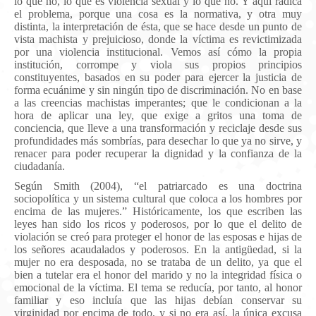
lo que no, lo que es violencia sexual y lo que no. Y aquí radica
el problema, porque una cosa es la normativa, y otra muy
distinta, la interpretación de ésta, que se hace desde un punto de
vista machista y prejuicioso, donde la víctima es revictimizada
por una violencia institucional.
Vemos así cómo la propia
institución, corrompe y viola sus propios principios
constituyentes, basados en su poder para ejercer la justicia de
forma ecuánime y sin ningún tipo de discriminación. No en base
a las creencias machistas imperantes; que le condicionan a la
hora de aplicar una ley, que exige a gritos una toma de
conciencia, que lleve a una transformación y reciclaje desde sus
profundidades más sombrías, para desechar lo que ya no sirve, y
renacer para poder recuperar la dignidad y la confianza de la
ciudadanía.
Según Smith (2004), “el patriarcado es una doctrina
sociopolítica y un sistema cultural que coloca a los hombres por
encima de las mujeres.” Históricamente, los que escriben las
leyes han sido los ricos y poderosos, por lo que el delito de
violación se creó para proteger el honor de las esposas e hijas de
los señores acaudalados y poderosos. En la antigüedad, si la
mujer no era desposada, no se trataba de un delito, ya que el
bien a tutelar era el honor del marido y no la integridad física o
emocional de la víctima. El tema se reducía, por tanto, al honor
familiar y eso incluía que las hijas debían conservar su
virginidad por encima de todo, y si no era así, la única excusa