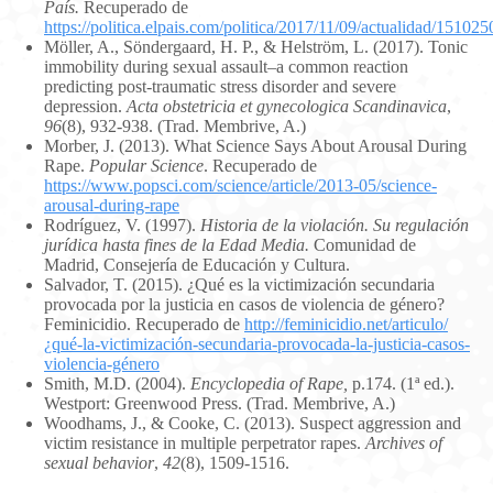
País.
Recuperado de
https://politica.elpais.com/politica/2017/11/09/actualidad/1510
Möller, A., Söndergaard, H. P., & Helström, L. (2017). Tonic
immobility during sexual assault–a common reaction
predicting post‐traumatic stress disorder and severe
depression.
Acta obstetricia et gynecologica Scandinavica
,
96
(8), 932-938. (Trad. Membrive, A.)
Morber, J. (2013). What Science Says About Arousal During
Rape.
Popular Science
. Recuperado de
https://www.popsci.com/science/article/2013-05/science-
arousal-during-rape
Rodríguez, V. (1997).
Historia de la violación. Su regulación
jurídica hasta fines de la Edad Media.
Comunidad de
Madrid, Consejería de Educación y Cultura.
Salvador, T. (2015). ¿Qué es la victimización secundaria
provocada por la justicia en casos de violencia de género?
Feminicidio. Recuperado de
http://feminicidio.net/articulo/
¿qué-la-victimización-secundaria-provocada-la-justicia-casos-
violencia-género
Smith, M.D. (2004).
Encyclopedia of Rape,
p.174. (1ª ed.).
Westport: Greenwood Press. (Trad. Membrive, A.)
Woodhams, J., & Cooke, C. (2013). Suspect aggression and
victim resistance in multiple perpetrator rapes.
Archives of
sexual behavior
,
42
(8), 1509-1516.