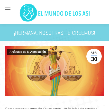
¡HERMANA, NOSOTRAS TE CREEMOS!
You are here:
Artículos de la Asociación
ABR.
30
Como supervivientes de abuso sexual en la infancia estamos