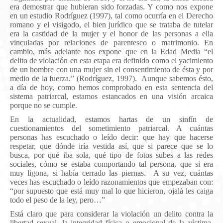
era demostrar que hubieran sido forzadas. Y como nos expone
en un estudio Rodríguez (1997), tal como ocurría en el Derecho
romano y el visigodo, el bien jurídico que se trataba de tutelar
era la castidad de la mujer y el honor de las personas a ella
vinculadas por relaciones de parentesco o matrimonio. En
cambio, más adelante nos expone que en la Edad Media “
el
delito de violación en esta etapa era definido como el yacimiento
de un hombre con una mujer sin el consentimiento de ésta y por
medio de la fuerza.” (
Rodríguez, 1997). Aunque sabemos ésto,
a día de hoy, como hemos comprobado en esta sentencia del
sistema patriarcal, estamos estancados en una visión arcaica
porque no se cumple.
En la actualidad, estamos hartas de un sinfín de
cuestionamientos del sometimiento patriarcal. A cuántas
personas has escuchado o leído decir: que hay que hacerse
respetar, que dónde iría vestida así, que si parece que se lo
busca, por qué iba sola, qué tipo de fotos subes a las redes
sociales, cómo se estaba comportando tal persona, que si era
muy ligona, si había cerrado las piernas. A su vez, cuántas
veces has escuchado o leído razonamientos que empezaban con:
“por supuesto que está muy mal lo que hicieron, ojalá les caiga
todo el peso de la ley, pero…”
Está claro que para considerar la violación un delito contra la
libertad sexual, la integridad física o emocional de la víctima,