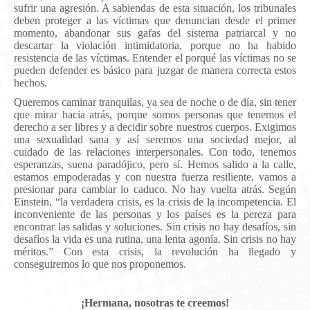
sufrir una agresión. A sabiendas de esta situación, los tribunales
deben proteger a las víctimas que denuncian desde el primer
momento, abandonar sus gafas del sistema patriarcal y no
descartar la violación intimidatoria, porque no ha habido
resistencia de las víctimas. Entender el porqué las víctimas no se
pueden defender es básico para juzgar de manera correcta estos
hechos.
Queremos caminar tranquilas, ya sea de noche o de día, sin tener
que mirar hacia atrás, porque somos personas que tenemos el
derecho a ser libres y a decidir sobre nuestros cuerpos. Exigimos
una sexualidad sana y así seremos una sociedad mejor, al
cuidado de las relaciones interpersonales. Con todo, tenemos
esperanzas, suena paradójico, pero sí. Hemos salido a la calle,
estamos empoderadas y con nuestra fuerza resiliente, vamos a
presionar para cambiar lo caduco. No hay vuelta atrás. Según
Einstein, “la verdadera crisis
, es la crisis de la
incompetencia.
El
inconveniente de las personas y los países es la pereza para
encontrar las salidas y soluciones.
Sin crisis no hay desafíos
, sin
desafíos
la vida es una rutina
, una lenta agonía. Sin crisis no hay
méritos.
” Con esta crisis, la revolución ha llegado y
conseguiremos lo que nos proponemos.
¡Hermana, nosotras te creemos!