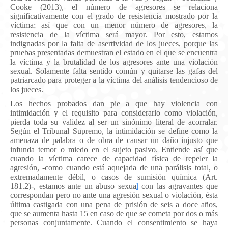
Cooke (2013), el número de agresores se relaciona
significativamente con el grado de resistencia mostrado por la
víctima; así que con un menor número de agresores, la
resistencia de la víctima será mayor. Por esto, estamos
indignadas por la falta de asertividad de los jueces, porque las
pruebas presentadas demuestran el estado en el que se encuentra
la víctima y la brutalidad de los agresores ante una violación
sexual. Solamente falta sentido común y quitarse las gafas del
patriarcado para proteger a la víctima del análisis tendencioso de
los jueces.
Los hechos probados dan pie a que hay violencia con
intimidación y el requisito para considerarlo como violación,
pierda toda su validez al ser un sinónimo literal de acorralar.
Según
el Tribunal Supremo, la intimidación se define como la
amenaza de palabra o de obra de causar un daño injusto que
infunda temor o miedo en el sujeto pasivo. Entiende así que
cuando la víctima carece de capacidad física de repeler la
agresión, -como cuando está aquejada de una parálisis total, o
extremadamente débil, o casos de sumisión química (Art.
181.2)-, estamos ante un abuso sexua
l
con las agravantes que
correspondan pero no ante una agresión sexual o violación, ésta
última castigada con una pena de prisión de seis a doce años,
que se aumenta hasta 15 en caso de que se cometa por dos o más
personas conjuntamente.
Cuando el consentimiento se haya