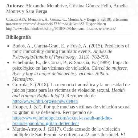
Autoras
: Alexandra Membrive, Cristina Gómez Felip, Amelia
Montes y Sara Berga
Citación APA: Membrive, A., Gómez, C., Montes A. y Berga, S. (2018). ¡Hermana,
nosotras te creemos!
Associació El Mundo de los ASI
. Disponible en
http://www.elmundodelosasi.org/2018/04/30/hermana-nosotras-te-creemos/
Bibliografía
Bados, A., García-Grau, E. y Fusté, A. (2015). Predictors of
tonic immobility during traumatic events.
Anales de
Psicología/Annals of Psychology
,
31
(3), 782-790.
Echeburúa, E., de Corral, P., & Sarasúa, B. (1989). Impacto
psicológico en las víctimas de violación.
Cárcel de mujeres.
Ayer y hoy la mujer delincuente y víctima. Bilbao:
Mensajero
.
Gurrola, S. (2018). La memoria traumática y la necesidad de
juicios justos para las víctimas de violación sexual.
Health
and Human Rights Info(1).
Recuperado de
http://www.hhri.org/es/newsletter/
Hopper, J. (s.f). Por qué muchas víctimas de violación sexual
no gritan ni se defienden. Recuperado de
https://www.jimhopper.com/sexual-assault-and-the-
brain/espanol/no-gritan-defienden/
Martín-Arroyo, J. (2017). Cada acusado de la violación
múltiple de San Fermín se enfrenta a 22 años de cárcel.
El