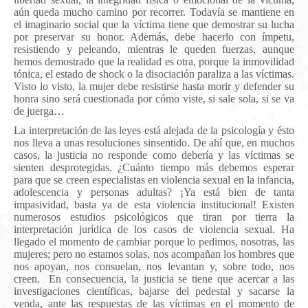
aún queda mucho camino por recorrer. Todavía se mantiene en
el imaginario social que la víctima tiene que demostrar su lucha
por preservar su honor. Además, debe hacerlo con ímpetu,
resistiendo y peleando, mientras le queden fuerzas, aunque
hemos demostrado que la realidad es otra, porque la inmovilidad
tónica, el estado de shock o la disociación paraliza a las víctimas.
Visto lo visto, la mujer debe resistirse hasta morir y defender su
honra sino será cuestionada por cómo viste, si sale sola, si se va
de juerga…
La interpretación de las leyes está alejada de la psicología y ésto
nos lleva a unas resoluciones sinsentido. De ahí que, en muchos
casos, la justicia no responde como debería y las víctimas se
sienten desprotegidas. ¿Cuánto tiempo más debemos esperar
para que se creen especialistas en violencia sexual en la infancia,
adolescencia y personas adultas? ¡Ya está bien de tanta
impasividad, basta ya de esta violencia institucional! Existen
numerosos estudios psicológicos que tiran por tierra la
interpretación jurídica de los casos de violencia sexual. Ha
llegado el momento de cambiar porque lo pedimos, nosotras, las
mujeres; pero no estamos solas, nos acompañan los hombres que
nos apoyan, nos consuelan, nos levantan y, sobre todo, nos
creen. En consecuencia, la justicia se tiene que acercar a las
investigaciones científicas, bajarse del pedestal y sacarse la
venda, ante las respuestas de las víctimas en el momento de