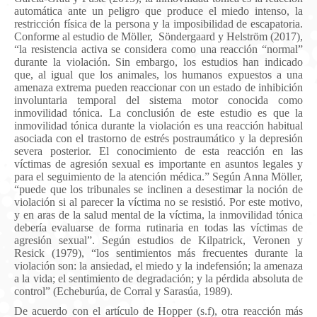
automática ante un peligro que produce el miedo intenso, la
restricción física de la persona y la imposibilidad de escapatoria.
Conforme al estudio de
Möller, Söndergaard y Helström (2017)
,
“la resistencia activa se considera como una reacción “normal”
durante la violación. Sin embargo, los estudios han indicado
que, al igual que los animales, los humanos expuestos a una
amenaza extrema pueden reaccionar con un estado de inhibición
involuntaria temporal del sistema motor conocida como
inmovilidad tónica. La conclusión de este estudio es que la
inmovilidad tónica durante la violación es una reacción habitual
asociada con el trastorno de estrés postraumático y la depresión
severa posterior.
El conocimiento de esta reacción en las
víctimas de agresión sexual es importante en asuntos legales y
para el seguimiento de la atención médica.” Según Anna Möller,
“
puede que los tribunales se inclinen a desestimar la noción de
violación si al parecer la víctima no se resistió. Por este motivo,
y en aras de la salud mental de la víctima, la inmovilidad tónica
debería evaluarse de forma rutinaria en todas las víctimas de
agresión sexual”.
Según estudios de Kilpatrick, Veronen y
Resick (1979), “los sentimientos más frecuentes durante la
violación son: la ansiedad, el miedo y la indefensión; la amenaza
a la vida; el sentimiento de degradación; y la pérdida absoluta de
control” (
Echeburúa, de Corral y Sarasúa, 1989).
De acuerdo con el artículo de Hopper (s.f), otra reacción más