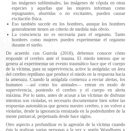
las imágenes subliminales, las imágenes de cópula en otras
especies y aquellas que las mujeres informan como
repugnantes, aburridas o no excitantes, pueden causar
excitación física.
Eso también sucede en los hombres, aunque los hombres
generalmente tienen un criterio de medida más obvio.
La consciencia no es necesaria para el orgasmo. Tanto
hombres como mujeres pueden experimentar el orgasmo
durante el sueño.
De acuerdo con Gurrola (2018), debemos conocer cómo
responde el cerebro ante el trauma. El miedo intenso que se
genera al experimentar un evento traumático hace que el cuerpo
de la víctima, para su supervivencia, active la amígdala; un área
del cerebro reptiliano que produce el miedo en la respuesta hacia
la amenaza. Cuando la amígdala comienza a enviar alertas, los
humanos —así como los animales— entran en modo de
supervivencia, poniendo el cerebro y el cuerpo en alerta
máxima. Por lo tanto, antes de acusar a las víctimas de disfrutar
mientras son violadas, es necesario documentarse bien sobre las
respuestas automáticas que genera nuestro cerebro, y no volver a
violarlas, desde la ignorancia enraizada en la podredumbre de la
mente patriarcal, perpetuada desde hace siglos.
Otro aspecto a profundizar es la agresión de la víctima cuando
ésta la realizan varias personas a la vez y según
Woodhams y