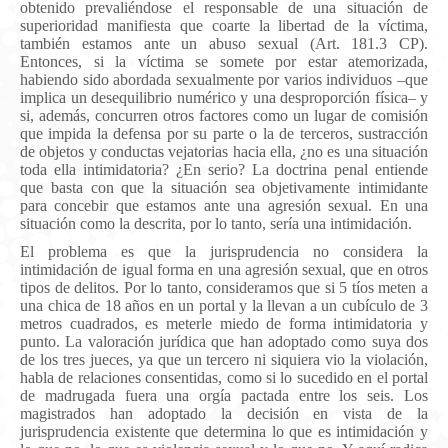
obtenido prevaliéndose el responsable de una situación de
superioridad manifiesta que coarte la libertad de la víctima,
también estamos ante un abuso sexual (Art. 181.3 CP).
Entonces, si la víctima se somete por estar atemorizada,
habiendo sido abordada sexualmente por varios individuos –que
implica un desequilibrio numérico y una desproporción física– y
si, además, concurren otros factores como un lugar de comisión
que impida la defensa por su parte o la de terceros, sustracción
de objetos y conductas vejatorias hacia ella, ¿no es una situación
toda ella intimidatoria? ¿En serio? La doctrina penal entiende
que basta con que la situación sea objetivamente intimidante
para concebir que estamos ante una agresión sexual. En una
situación como la descrita, por lo tanto, sería una intimidación.
El problema es que la jurisprudencia no considera la
intimidación de igual forma en una agresión sexual, que en otros
tipos de delitos. Por lo tanto, consideramos que si 5 tíos meten a
una chica de 18 años en un portal y la llevan a un cubículo de 3
metros cuadrados, es meterle miedo de forma intimidatoria y
punto.
La valoración jurídica que han adoptado como suya dos
de los tres jueces, ya que un tercero ni siquiera vio la violación,
habla de relaciones consentidas, como si lo sucedido en el portal
de madrugada fuera una orgía pactada entre los seis. Los
magistrados han adoptado la decisión
en vista de la
jurisprudencia existente que determina lo que es intimidación y