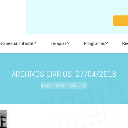
so Sexual Infantil
Terapias
Programas
Re
ARCHIVOS DIARIOS:
27/04/2018
Estás aquí:
Inicio
2018
abril
27