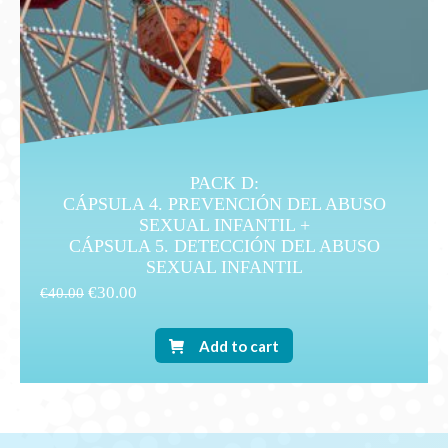
PACK D:
CÁPSULA 4. PREVENCIÓN DEL ABUSO
SEXUAL INFANTIL +
CÁPSULA 5. DETECCIÓN DEL ABUSO
SEXUAL INFANTIL
€
30.00
€
40.00
Add to cart