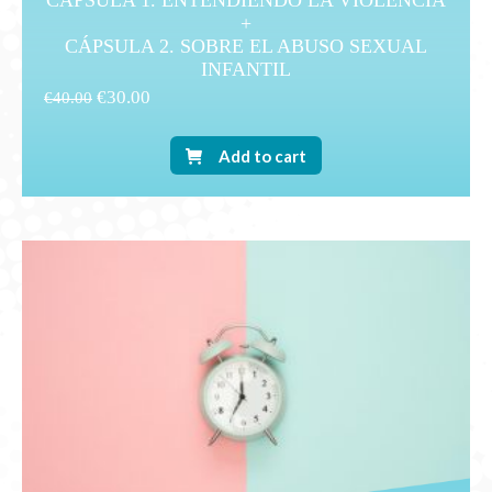
CÁPSULA 1. ENTENDIENDO LA VIOLENCIA
+
CÁPSULA 2. SOBRE EL ABUSO SEXUAL
INFANTIL
€
30.00
€
40.00
Add to cart