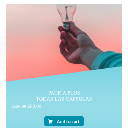
PACK A PLUS
TODAS LAS CÁPSULAS
€
80.00
€
130.00
Add to cart