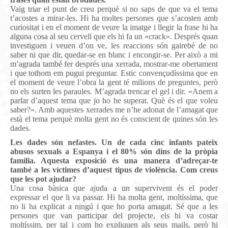
Vaig triar el punt de creu perquè si no saps de que va el tema
t’acostes a mirar-les. Hi ha moltes persones que s’acosten amb
curiositat i en el moment de veure la imatge i llegir la frase hi ha
alguna cosa al seu cervell que els hi fa un «crack». Després quan
investiguen i veuen d’on ve, les reaccions són gairebé de no
saber ni que dir, quedar-se en blanc i encongir-se. Per això a mi
m’agrada també fer després una xerrada, mostrar-me obertament
i que tothom em pugui preguntar. Estic convençudíssima que en
el moment de veure l’obra la gent té milions de preguntes, però
no els surten les paraules. M’agrada trencar el gel i dir. «Anem a
parlar d’aquest tema que jo ho he superat. Què és el que voleu
saber?». Amb aquestes xerrades me n’he adonat de l’amagat que
està el tema perquè molta gent no és conscient de quines són les
dades.
Les dades són nefastes. Un de cada cinc infants pateix
abusos sexuals a Espanya i el 80% són dins de la pròpia
família. Aquesta exposició és una manera d’adreçar-te
també a les víctimes d’aquest tipus de violència. Com creus
que les pot ajudar?
Una cosa bàsica que ajuda a un supervivent és el poder
expressar el que li va passar. Hi ha molta gent, moltíssima, que
no li ha explicat a ningú i que ho porta amagat. Sé que a les
persones que van participar del projecte, els hi va costar
moltíssim, per tal i com ho expliquen als seus mails, però hi