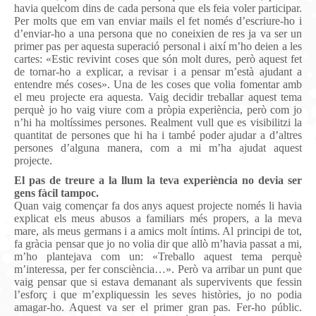
havia quelcom dins de cada persona que els feia voler participar.
Per molts que em van enviar mails el fet només d’escriure-ho i
d’enviar-ho a una persona que no coneixien de res ja va ser un
primer pas per aquesta superació personal i així m’ho deien a les
cartes: «Estic revivint coses que són molt dures, però aquest fet
de tornar-ho a explicar, a revisar i a pensar m’està ajudant a
entendre més coses». Una de les coses que volia fomentar amb
el meu projecte era aquesta. Vaig decidir treballar aquest tema
perquè jo ho vaig viure com a pròpia experiència, però com jo
n’hi ha moltíssimes persones. Realment vull que es visibilitzi la
quantitat de persones que hi ha i també poder ajudar a d’altres
persones d’alguna manera, com a mi m’ha ajudat aquest
projecte.
El pas de treure a la llum la teva experiència no devia ser
gens fàcil tampoc.
Quan vaig començar fa dos anys aquest projecte només li havia
explicat els meus abusos a familiars més propers, a la meva
mare, als meus germans i a amics molt íntims. Al principi de tot,
fa gràcia pensar que jo no volia dir que allò m’havia passat a mi,
m’ho plantejava com un: «Treballo aquest tema perquè
m’interessa, per fer consciència…». Però va arribar un punt que
vaig pensar que si estava demanant als supervivents que fessin
l’esforç i que m’expliquessin les seves històries, jo no podia
amagar-ho. Aquest va ser el primer gran pas. Fer-ho públic.