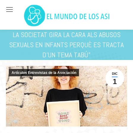
LA SOCIETAT GIRA LA CARA ALS ABUSOS
SEXUALS EN INFANTS PERQUÈ ES TRACTA
D’UN TEMA TABÚ”
Estás aquí:
Artículos Entrevistas de la Asociación
DIC
1