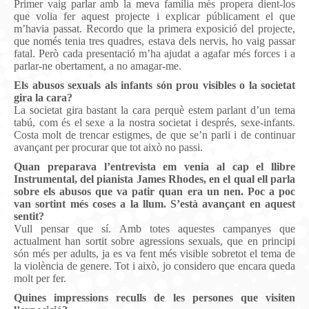
Primer vaig parlar amb la meva família més propera dient-los
que volia fer aquest projecte i explicar públicament el que
m’havia passat. Recordo que la primera exposició del projecte,
que només tenia tres quadres, estava dels nervis, ho vaig passar
fatal. Però cada presentació m’ha ajudat a agafar més forces i a
parlar-ne obertament, a no amagar-me.
Els abusos sexuals als infants són prou visibles o la societat
gira la cara?
La societat gira bastant la cara perquè estem parlant d’un tema
tabú, com és el sexe a la nostra societat i després, sexe-infants.
Costa molt de trencar estigmes, de que se’n parli i de continuar
avançant per procurar que tot això no passi.
Quan preparava l’entrevista em venia al cap el llibre
Instrumental, del pianista James Rhodes, en el qual ell parla
sobre els abusos que va patir quan era un nen. Poc a poc
van sortint més coses a la llum. S’està avançant en aquest
sentit?
Vull pensar que sí. Amb totes aquestes campanyes que
actualment han sortit sobre agressions sexuals, que en principi
són més per adults, ja es va fent més visible sobretot el tema de
la violència de genere. Tot i això, jo considero que encara queda
molt per fer.
Quines impressions reculls de les persones que visiten