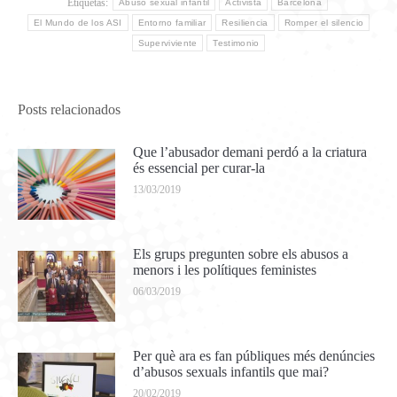
Etiquetas:
Abuso sexual infantil
Activista
Barcelona
El Mundo de los ASI
Entorno familiar
Resiliencia
Romper el silencio
Superviviente
Testimonio
Posts relacionados
Que l’abusador demani perdó a la criatura
és essencial per curar-la
13/03/2019
Els grups pregunten sobre els abusos a
menors i les polítiques feministes
06/03/2019
Per què ara es fan públiques més denúncies
d’abusos sexuals infantils que mai?
20/02/2019