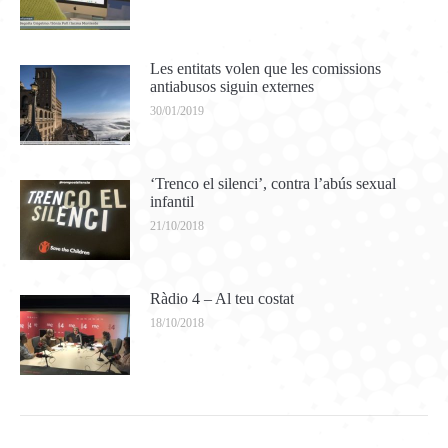
Les entitats volen que les comissions
antiabusos siguin externes
30/01/2019
‘Trenco el silenci’, contra l’abús sexual
infantil
21/10/2018
Ràdio 4 – Al teu costat
18/10/2018