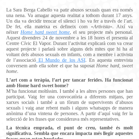
La Sara Berga Cabello va patir abusos sexuals quan era només
una nena. Va amagar aquesta realitat a tothom durant 17 anys.
Un dia va decidir trencar el silenci i ho va fer a través de l’art.
De fet, ella mateixa es defineix com «
Artivista
». Així va
néixer
Home hard sweet home
, el seu projecte més personal.
Aquest divendres 24 de novembre a les 18 hores el presenta al
Centre Cívic El Vapor. Durant l’activitat explicarà com va crear
aquest projecte i parlarà sobre alguns dels mites que hi ha al
voltant dels abusos sexuals en infants, com a membre i activista
de l’associació
El Mundo de los ASI
. En aquesta entrevista
conversem amb ella sobre el que ha suposat
Home hard, sweet
home
.
L’art com a teràpia, l’art per tancar ferides. Ha funcionat
amb Home hard sweet home?
M’ha funcionat moltíssim. I també a les altres persones que han
participat. Vaig fer una convocatòria a diferents mitjans, per
xarxes socials i també a un fòrum de supervivents d’abusos
sexuals i vaig anar rebent mails i alguns whatsapps de manera
anònima d’una vintena de persones. A partir d’aquí vaig fer la
selecció de les frases que considerava més representatives.
La tècnica emprada, el punt de creu, també és molt
significativa. Sembla que encara impacta més llegir aquestes
frases quan estan brodades.