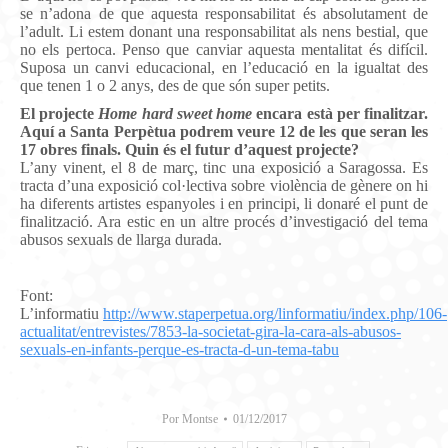
se n’adona de que aquesta responsabilitat és absolutament de
l’adult. Li estem donant una responsabilitat als nens bestial, que
no els pertoca. Penso que canviar aquesta mentalitat és difícil.
Suposa un canvi educacional, en l’educació en la igualtat des
que tenen 1 o 2 anys, des de que són super petits.
El projecte
Home hard sweet home
encara està per finalitzar.
Aquí a Santa Perpètua podrem veure 12 de les que seran les
17 obres finals. Quin és el futur d’aquest projecte?
L’any vinent, el 8 de març, tinc una exposició a Saragossa. Es
tracta d’una exposició col·lectiva sobre violència de gènere on hi
ha diferents artistes espanyoles i en principi, li donaré el punt de
finalització. Ara estic en un altre procés d’investigació del tema
abusos sexuals de llarga durada.
Font:
L’informatiu
http://www.staperpetua.org/linformatiu/index.php/106-
actualitat/entrevistes/7853-la-societat-gira-la-cara-als-abusos-
sexuals-en-infants-perque-es-tracta-d-un-tema-tabu
Por
Montse
01/12/2017