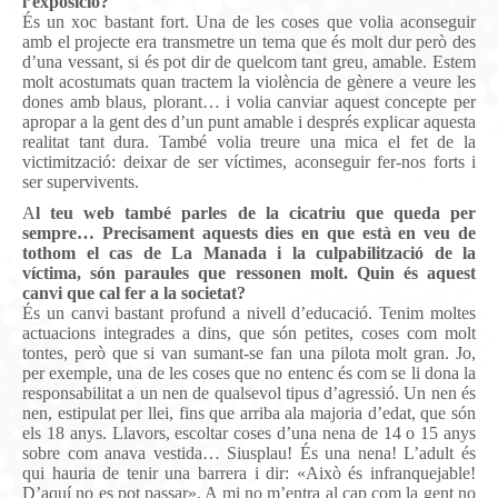
l’exposició?
És un xoc bastant fort. Una de les coses que volia aconseguir
amb el projecte era transmetre un tema que és molt dur però des
d’una vessant, si és pot dir de quelcom tant greu, amable. Estem
molt acostumats quan tractem la violència de gènere a veure les
dones amb blaus, plorant… i volia canviar aquest concepte per
apropar a la gent des d’un punt amable i després explicar aquesta
realitat tant dura. També volia treure una mica el fet de la
victimització: deixar de ser víctimes, aconseguir fer-nos forts i
ser supervivents.
A
l teu web també parles de la cicatriu que queda per
sempre… Precisament aquests dies en que està en veu de
tothom el cas de La Manada i la culpabilització de la
víctima, són paraules que ressonen molt. Quin és aquest
canvi que cal fer a la societat?
És un canvi bastant profund a nivell d’educació. Tenim moltes
actuacions integrades a dins, que són petites, coses com molt
tontes, però que si van sumant-se fan una pilota molt gran. Jo,
per exemple, una de les coses que no entenc és com se li dona la
responsabilitat a un nen de qualsevol tipus d’agressió. Un nen és
nen, estipulat per llei, fins que arriba ala majoria d’edat, que són
els 18 anys. Llavors, escoltar coses d’una nena de 14 o 15 anys
sobre com anava vestida… Siusplau! És una nena! L’adult és
qui hauria de tenir una barrera i dir: «Això és infranquejable!
D’aquí no es pot passar». A mi no m’entra al cap com la gent no