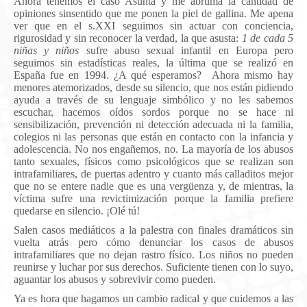
Ahora tenemos el caso Asunta y me abruma la cantidad de
opiniones sinsentido que me ponen la piel de gallina. Me apena
ver que en el s.XXI seguimos sin actuar con conciencia,
rigurosidad y sin reconocer la verdad, la que asusta:
1 de cada 5
niñas y niños
sufre abuso sexual infantil en Europa pero
seguimos sin estadísticas reales, la última que se realizó en
España fue en 1994. ¿A qué esperamos? Ahora mismo hay
menores atemorizados, desde su silencio, que nos están pidiendo
ayuda a través de su lenguaje simbólico y no les sabemos
escuchar, hacemos oídos sordos porque no se hace ni
sensibilización, prevención ni detección adecuada ni la familia,
colegios ni las personas que están en contacto con la infancia y
adolescencia. No nos engañemos, no. La mayoría de los abusos
tanto sexuales, físicos como psicológicos que se realizan son
intrafamiliares, de puertas adentro y cuanto más calladitos mejor
que no se entere nadie que es una vergüenza y, de mientras, la
víctima sufre una revictimización porque la familia prefiere
quedarse en silencio. ¡Olé tú!
Salen casos mediáticos a la palestra con finales dramáticos sin
vuelta atrás pero cómo denunciar los casos de abusos
intrafamiliares que no dejan rastro físico. Los niños no pueden
reunirse y luchar por sus derechos. Suficiente tienen con lo suyo,
aguantar los abusos y sobrevivir como pueden.
Ya es hora que hagamos un cambio radical y que cuidemos a las