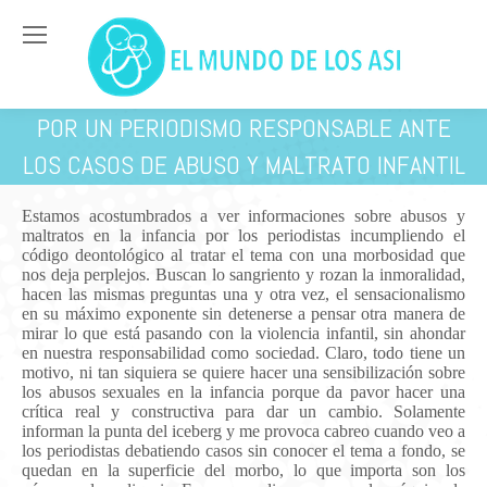
POR UN PERIODISMO RESPONSABLE ANTE
LOS CASOS DE ABUSO Y MALTRATO INFANTIL
Estás aquí:
Estamos acostumbrados a ver informaciones sobre abusos y
maltratos en la infancia por los periodistas incumpliendo el
código deontológico al tratar el tema con una morbosidad que
nos deja perplejos. Buscan lo sangriento y rozan la inmoralidad,
hacen las mismas preguntas una y otra vez, el sensacionalismo
en su máximo exponente sin detenerse a pensar otra manera de
mirar lo que está pasando con la violencia infantil, sin ahondar
en nuestra responsabilidad como sociedad. Claro, todo tiene un
motivo, ni tan siquiera se quiere hacer una sensibilización sobre
los abusos sexuales en la infancia porque da pavor hacer una
crítica real y constructiva para dar un cambio. Solamente
informan la punta del iceberg y me provoca cabreo cuando veo a
los periodistas debatiendo casos sin conocer el tema a fondo, se
quedan en la superficie del morbo, lo que importa son los